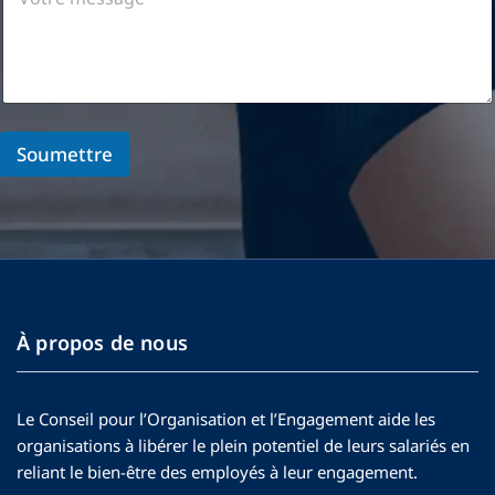
o
n
u
o
t
t
v
y
r
a
o
é
e
v
n
s
m
e
s
c
e
z
-
o
s
-
n
m
s
v
Soumettre
o
p
a
o
u
t
g
u
s
e
e
s
v
v
e
o
o
n
u
t
t
s
r
e
a
e
n
i
o
d
À propos de nous
d
r
u
e
g
p
r
a
a
?
n
Le Conseil pour l’Organisation et l’Engagement aide les
r
i
l
organisations à libérer le plein potentiel de leurs salariés en
s
e
a
reliant le bien-être des employés à leur engagement.
r
t