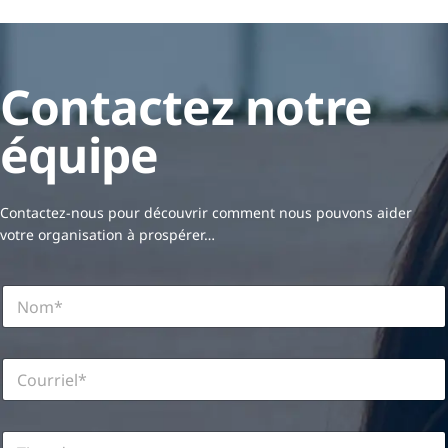
Contactez notre
équipe
Contactez-nous pour découvrir comment nous pouvons aider
votre organisation à prospérer…
*
N
C
o
o
m
u
*
r
C
r
o
i
u
e
r
l
T
r