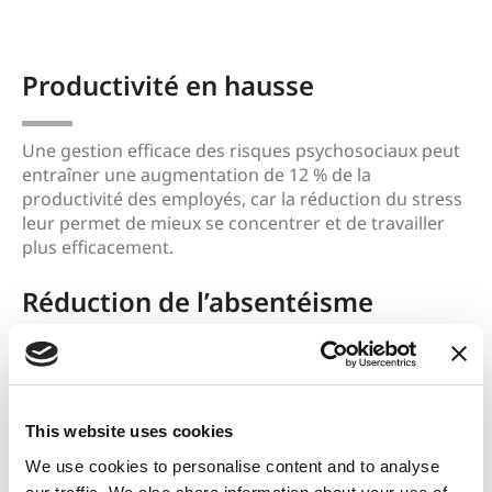
Productivité en hausse
Une gestion efficace des risques psychosociaux peut
entraîner une augmentation de 12 % de la
productivité des employés, car la réduction du stress
leur permet de mieux se concentrer et de travailler
plus efficacement.
Réduction de l’absentéisme
Les lieux de travail qui gèrent activement les risques
psychosociaux enregistrent une réduction de 25 %
des taux d’absentéisme, car les employés bénéficient
This website uses cookies
de niveaux de stress plus faibles et d’un meilleur
soutien en santé mentale.
We use cookies to personalise content and to analyse