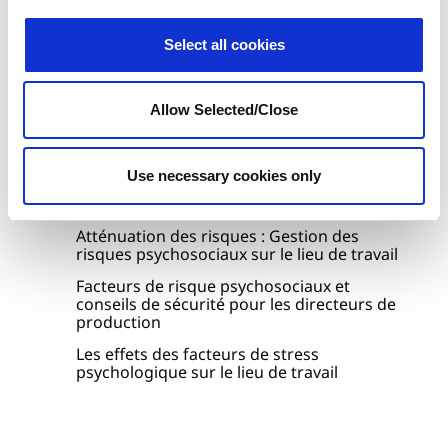
valorisés.
Select all cookies
Ressources pour en
Allow Selected/Close
savoir plus
Décomposer la sécurité psychologique et
Use necessary cookies only
les risques psychosociaux : Un guide pour
les dirigeants
Atténuation des risques : Gestion des
risques psychosociaux sur le lieu de travail
Facteurs de risque psychosociaux et
conseils de sécurité pour les directeurs de
production
Les effets des facteurs de stress
psychologique sur le lieu de travail