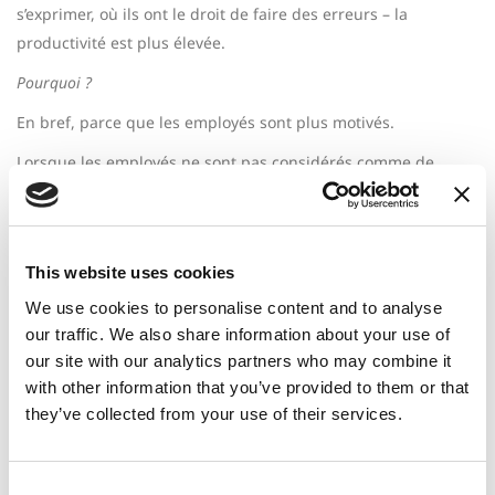
s’exprimer, où ils ont le droit de faire des erreurs – la
productivité est plus élevée.
Pourquoi ?
En bref, parce que les employés sont plus motivés.
Lorsque les employés ne sont pas considérés comme de
simples pions sur un échiquier – lorsqu’ils sont considérés
comme des parties prenantes, encouragés à faire des
suggestions et, par conséquent, à s’approprier leurs idées -,
This website uses cookies
ils sont plus motivés parce qu’ils se sentent inclus, pensent
qu’ils sont appréciés et ressentent un sentiment plus fort
We use cookies to personalise content and to analyse
d’utilité et d’attachement à leur travail.
our traffic. We also share information about your use of
our site with our analytics partners who may combine it
L’amélioration de la résolution des problèmes contribue
with other information that you’ve provided to them or that
également à cette productivité accrue. Lorsque nous
they’ve collected from your use of their services.
instaurons une culture de la sécurité psychologique, la
résolution des problèmes devient beaucoup plus simple, car
nous pouvons plus facilement nous parler. Nous pouvons
Consent