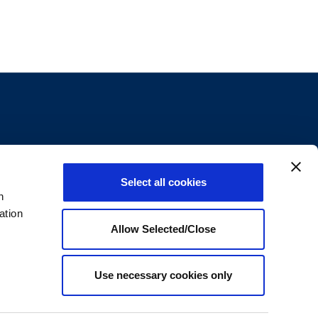
ous contacter
Select all cookies
n
+1800.699.8011
ation
Envoyez-nous un e-mail
Allow Selected/Close
Tour Nova – 71 Boulevard National, 92 250, La
renne Colombes, Paris, France.
Use necessary cookies only