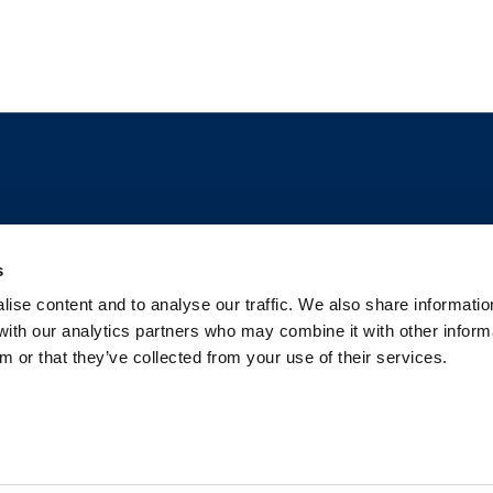
Liens
N
s
ise content and to analyse our traffic. We also share informatio
t
À propos de nous
Nos solutions
Nos études de
 with our analytics partners who may combine it with other inform
iel
cas
Contact
À propos de Workplace Options
m or that they’ve collected from your use of their services.
Ga