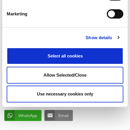
«
Les employeurs de la région APAC doivent
trouver un équilibre entre une croissance rapide et
Marketing
des environnements sûrs et inclusifs »,
a déclaré
Alan King, président-directeur général de
Workplace Options.
« Notre inventaire et notre
Show details
synopsis de la conformité mondiale permettent
aux organisations de répondre aux nouveaux
mandats tout en construisant des cultures
Select all cookies
d’entreprise ancrées dans l’engagement et la
résilience. »
Allow Selected/Close
SHARE
Use necessary cookies only
Facebook
LinkedIn
Twitter/X
WhatsApp
Email