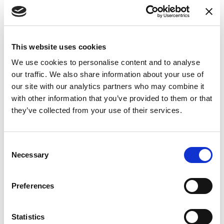
synopsis aident les organisations de l’APAC à garder une
longueur d’avance sur les attentes émergentes.
Dans une région marquée par une expansion rapide de la
This website uses cookies
main-d « œuvre et une sensibilisation croissante au bien-être
We use cookies to personalise content and to analyse
et à la santé mentale des employés, des pays comme l
our traffic. We also share information about your use of
»
Australie (Model WHS Laws)
et le
Japon (Stress Check
our site with our analytics partners who may combine it
Program)
ont introduit une législation progressive sur les
with other information that you’ve provided to them or that
risques psychosociaux. Le Conseil en Organisation et
they’ve collected from your use of their services.
Engagement, le Centre d’Options pour l’Efficacité
Organisationnelle nouveau
Psychosocial Risk Compliance
Consent
Inventory and Synopsis
permettent aux employeurs de la
Necessary
Selection
région APAC de comprendre et de mettre en œuvre des
politiques clés dans 68 pays, afin de mettre en place des
Preferences
stratégies de santé mentale conformes à la législation et à la
culture.
Statistics